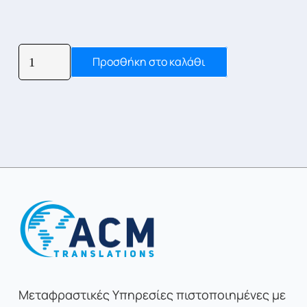
ESB
Προσθήκη στο καλάθι
Level
3
Certificate
Συμβουλή
Ποια υπηρεσία χρειάζομαι;
in
ESOL
International
All
Modes
(C2)
ποσότητα
Μεταφραστικές Υπηρεσίες πιστοποιημένες με