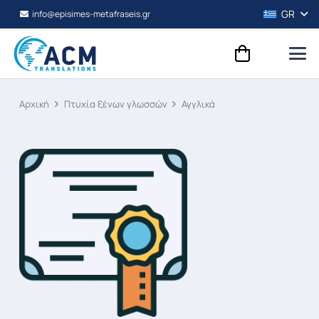
GR
info@episimes-metafraseis.gr
Αρχική
Πτυχία ξένων γλωσσών
Αγγλικά