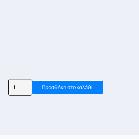
ΒΕΒΑΙΩΣΗ
Προσθήκη στο καλάθι
ΑΠΟΔΟΣΗΣ
ΑΜΚΑ
ποσότητα
Συμβουλή
Ποια υπηρεσία χρειάζομαι;