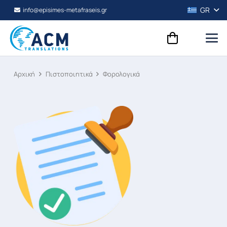
GR
info@episimes-metafraseis.gr
Αρχική
Πιστοποιητικά
Φορολογικά