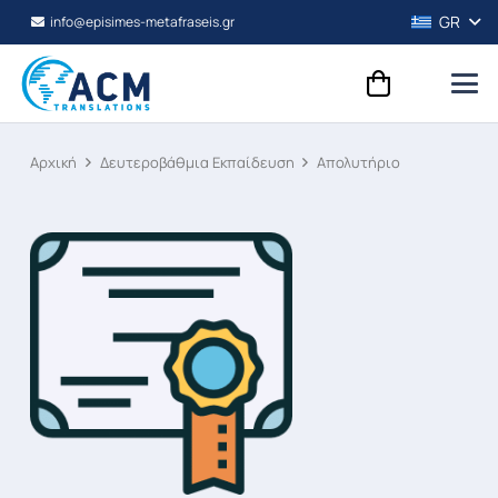
GR
info@episimes-metafraseis.gr
Αρχική
Δευτεροβάθμια Εκπαίδευση
Απολυτήριο