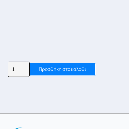
ΑΠΟΛΥΤΗΡΙΟ
Προσθήκη στο καλάθι
ΟΑΕΔ
ποσότητα
Συμβουλή
Ποια υπηρεσία χρειάζομαι;