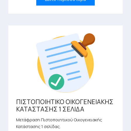
το
προϊόν
έχει
πολλαπλές
παραλλαγές.
Οι
επιλογές
μπορούν
να
επιλεγούν
στη
σελίδα
του
προϊόντος
ΠΙΣΤΟΠΟΙΗΤΙΚΟ ΟΙΚΟΓΕΝΕΙΑΚΗΣ
ΚΑΤΑΣΤΑΣΗΣ 1 ΣΕΛΙΔΑ
Μετάφραση Πιστοποιητικού Οικογενειακής
Κατάστασης 1 σελίδας.