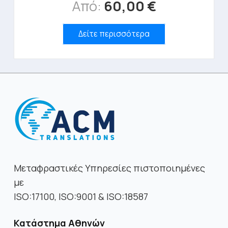
Από:
60,00
€
Αυτό
Δείτε περισσότερα
το
προϊόν
έχει
πολλαπλές
παραλλαγές.
Οι
επιλογές
μπορούν
να
επιλεγούν
στη
Μεταφραστικές Υπηρεσίες πιστοποιημένες
σελίδα
με
του
ISO:17100, ISO:9001 & ISO:18587
προϊόντος
Κατάστημα Αθηνών