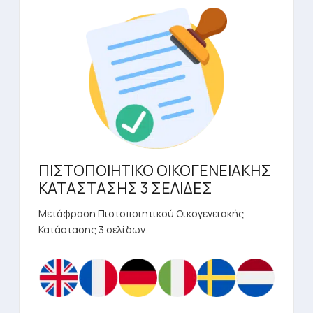
παραλλαγές.
Οι
επιλογές
μπορούν
να
επιλεγούν
στη
σελίδα
του
προϊόντος
ΠΙΣΤΟΠΟΙΗΤΙΚΟ ΟΙΚΟΓΕΝΕΙΑΚΗΣ
ΚΑΤΑΣΤΑΣΗΣ 3 ΣΕΛΙΔΕΣ
Μετάφραση Πιστοποιητικού Οικογενειακής
Κατάστασης 3 σελίδων.