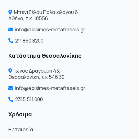
Μπενιζέλου Παλαιολόγου 6
Αθήνα, τ.κ. 10556
info@episimes-metafraseis.gr
211 850 8200
Κατάστημα Θεσσαλονίκης
Ίωνος Δραγoύμη 43,
Θεσσαλονίκη, τ.κ 546 30
info@episimes-metafraseis.gr
2315 511 000
Χρήσιμα
Η εταιρεία