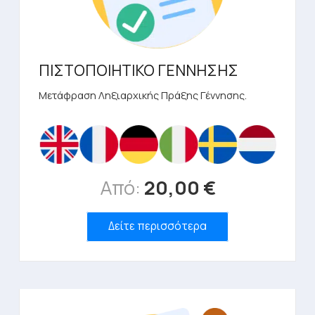
ΠΙΣΤΟΠΟΙΗΤΙΚΟ ΓΕΝΝΗΣΗΣ
Μετάφραση Ληξιαρχικής Πράξης Γέννησης.
Από:
20,00
€
Αυτό
Δείτε περισσότερα
το
προϊόν
έχει
πολλαπλές
παραλλαγές.