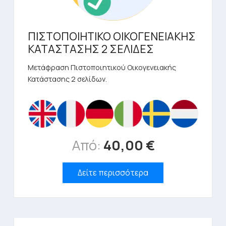
του
προϊόντος
ΠΙΣΤΟΠΟΙΗΤΙΚΟ ΟΙΚΟΓΕΝΕΙΑΚΗΣ
ΚΑΤΑΣΤΑΣΗΣ 2 ΣΕΛΙΔΕΣ
Μετάφραση Πιστοποιητικού Οικογενειακής
Κατάστασης 2 σελίδων.
Από:
40,00
€
Αυτό
Δείτε περισσότερα
το
προϊόν
έχει
πολλαπλές